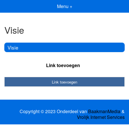
Menu +
Visie
Visie
Link toevoegen
Link toevoegen
Copyright © 2023 Onderdeel van
BaakmanMedia
&
Vrolijk Internet Services