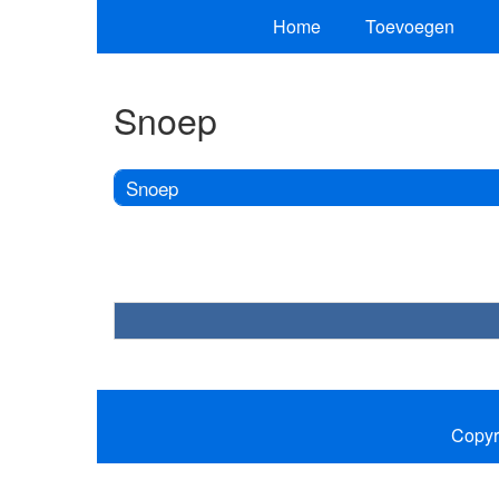
Home
Toevoegen
Snoep
Snoep
Copyr