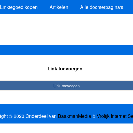
Linktegoed kopen
Artikelen
Alle dochterpagina's
Link toevoegen
Link toevoegen
ight © 2023 Onderdeel van
BaakmanMedia
&
Vrolijk Internet S