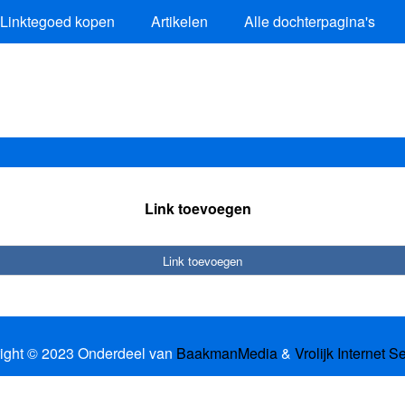
Linktegoed kopen
Artikelen
Alle dochterpagina's
Link toevoegen
Link toevoegen
ight © 2023 Onderdeel van
BaakmanMedia
&
Vrolijk Internet S